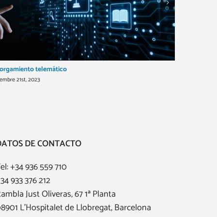
orgamiento telemático
Entrevista
embre 21st, 2023
juny 25th, 20
DATOS DE CONTACTO
el:
+34 936 559 710
34 933 376 212
ambla Just Oliveras, 67 1ª Planta
8901 L'Hospitalet de Llobregat, Barcelona