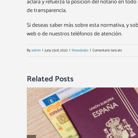
aclara y refuerza la posición del notario en tod
de transparencia.
Si deseas saber más sobre esta normativa, y sob
web o de nuestros teléfonos de atención.
a
By
admin
|
juny 23rd, 2022
|
Novedades
|
Comentaris tancats
Tres
años
Related Posts
ya
desde
la
Ley
de
Créditos
Inmobiliari