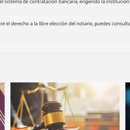
o el sistema de contratación bancaria, erigiendo la instituci
re el derecho a la libre elección del notario, puedes consul
os