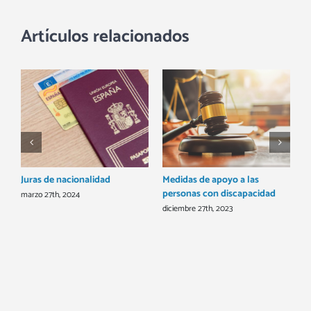
años
Artículos relacionados
ya
desde
la
Ley
de
Créditos
Inmobiliarios
Juras de nacionalidad
Medidas de apoyo a las
O
personas con discapacidad
marzo 27th, 2024
s
diciembre 27th, 2023