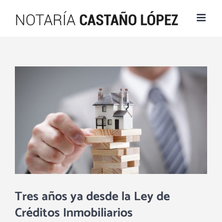
Saltar
al
contenido
Ver
imagen
más
grande
Tres años ya desde la Ley de
Créditos Inmobiliarios