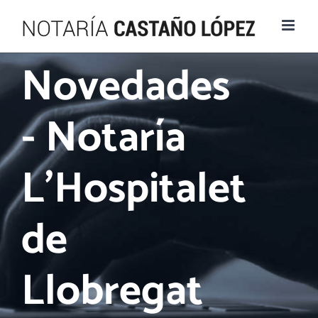
Saltar
al
contenido
Novedades
- Notaría
L'Hospitalet
de
Llobregat